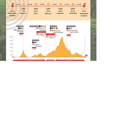
My Home Trail จัดโดยบริษัท
Nongkwaitong Co., Ltd. มาร่วม
สัมผัสประสบการณ์ที่น่าจดจำใน
การเฉลิมฉลองชุมชนและการผจญ
ภัยกลางแจ้งกับเรา!
© 2024 โดย MyHomeTrail.com
สงวนลิขสิทธิ์