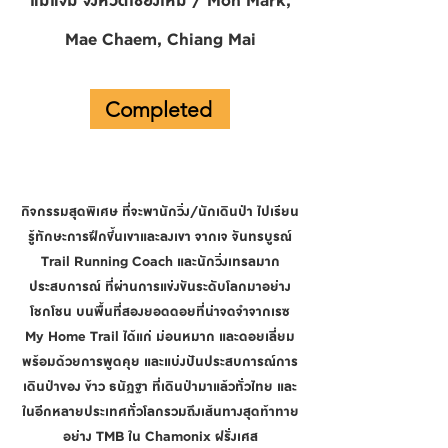
แม่แจ่ม จังหวัดเชียงใหม่ / Mon Mark,
Mae Chaem, Chiang Mai
Completed
กิจกรรมสุดพิเศษ ที่จะพานักวิ่ง/นักเดินป่า ไปเรียน
รู้ทักษะการฝึกขึ้นเขาและลงเขา จากเจ จันทรบูรณ์
Trail Running Coach และนักวิ่งเทรลมาก
ประสบการณ์ ที่ผ่านการแข่งขันระดับโลกมาอย่าง
โชกโชน บนพื้นที่สองยอดดอยที่น่าจดจำจากเรซ
My Home Trail ได้แก่ ม่อนหมาก และดอยเลี่ยม
พร้อมด้วยการพูดคุย และแบ่งปันประสบการณ์การ
เดินป่าของ ข้าว ธนัฎฐา ที่เดินป่ามาแล้วทั่วไทย และ
ในอีกหลายประเทศทั่วโลกรวมถึงเส้นทางสุดท้าทาย
อย่าง TMB ใน Chamonix ฝรั่งเศส